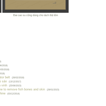
Đai cao su cũng dùng cho tách thịt tôm
8)
06/2018)
/05/2018)
2018)
tor belt
(26/02/2018)
i sản
(13/12/2017)
 vinh
(25/06/2015)
ine to remove fish bones and skin
(29/01/2015)
hine
(03/12/2014)