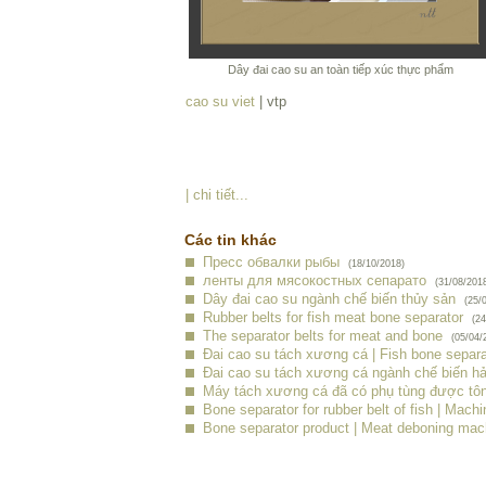
Dây đai cao su an toàn tiếp xúc thực phẩm
cao su viet
| vtp
| chi tiết...
Các tin khác
Пресс обвалки рыбы
(18/10/2018)
ленты для мясокостных сепарато
(31/08/201
Dây đai cao su ngành chế biến thủy sản
(25/
Rubber belts for fish meat bone separator
(24
The separator belts for meat and bone
(05/04/
Đai cao su tách xương cá | Fish bone separa
Đai cao su tách xương cá ngành chế biến hả
Máy tách xương cá đã có phụ tùng được tôn
Bone separator for rubber belt of fish | Mach
Bone separator product | Meat deboning mac