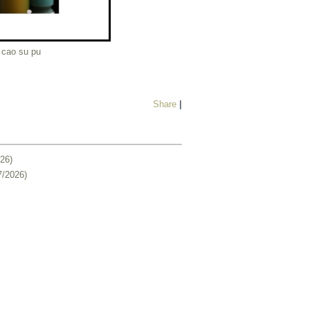
 cao su pu
Share
|
26)
7/2026)